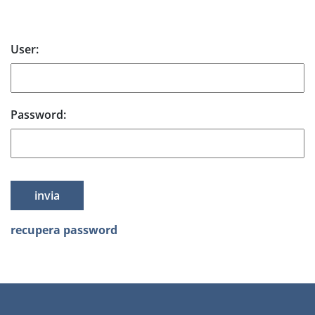
Form login Area Riservata
User:
Password:
recupera password