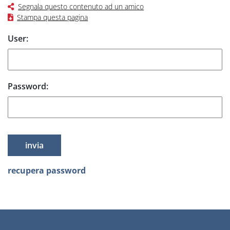
Segnala questo contenuto ad un amico
Stampa questa pagina
Form login Area Riservata
User:
Password:
recupera password