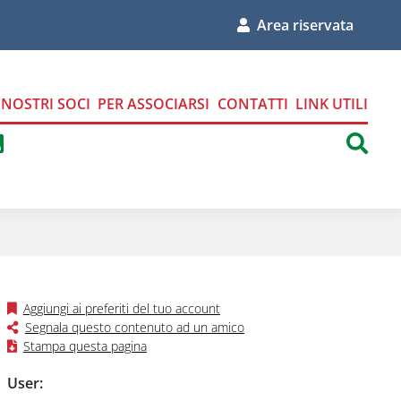
Area riservata
I NOSTRI SOCI
PER ASSOCIARSI
CONTATTI
LINK UTILI
ci su Facebook
uici su Instagram
eguici su Linkedin
Seguici tramite Feed RSS
sul nostro profilo Twitter
Aggiungi ai preferiti del tuo account
Segnala questo contenuto ad un amico
Stampa questa pagina
Form login Area Riservata
User: