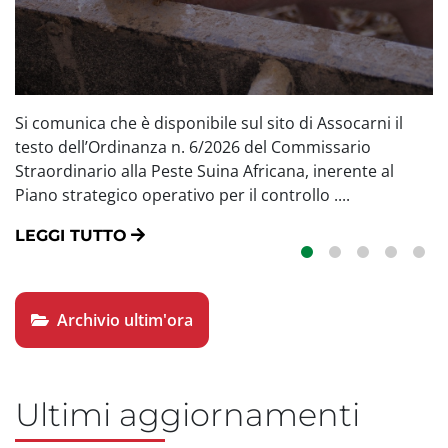
Si comunica che è disponibile sul sito di Assocarni il
F
testo dell’Ordinanza n. 6/2026 del Commissario
n
Straordinario alla Peste Suina Africana, inerente al
il
Piano strategico operativo per il controllo ....
pe
LEGGI TUTTO
L
Archivio ultim'ora
Ultimi aggiornamenti