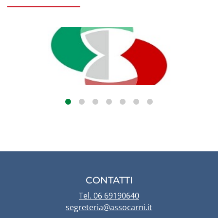
CONTATTI
Tel. 06 69190640
segreteria@assocarni.it