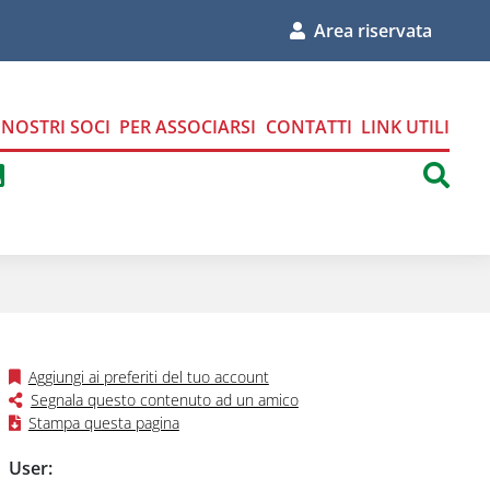
Area riservata
I NOSTRI SOCI
PER ASSOCIARSI
CONTATTI
LINK UTILI
ci su Facebook
uici su Instagram
eguici su Linkedin
Seguici tramite Feed RSS
sul nostro profilo Twitter
Aggiungi ai preferiti del tuo account
Segnala questo contenuto ad un amico
Stampa questa pagina
Form login Area Riservata
User: