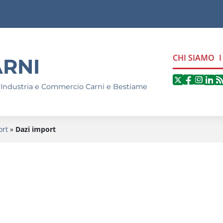
CHI SIAMO
RNI
Segui
Seg
S
Seguici 
 Industria e Commercio Carni e Bestiame
ort
»
Dazi import