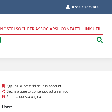
Area riservata
I NOSTRI SOCI
PER ASSOCIARSI
CONTATTI
LINK UTILI
ci su Facebook
uici su Instagram
eguici su Linkedin
Seguici tramite Feed RSS
sul nostro profilo Twitter
Aggiungi ai preferiti del tuo account
Segnala questo contenuto ad un amico
Stampa questa pagina
Form login Area Riservata
User: