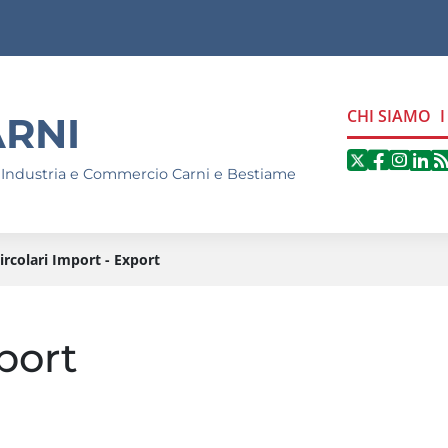
CHI SIAMO
RNI
Segui
Seg
S
Seguici 
 Industria e Commercio Carni e Bestiame
ircolari Import - Export
port